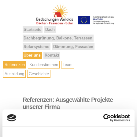
Startseite
Dach
Dachbegrünung, Balkone, Terrassen
Solarsysteme
Dämmung, Fassaden
Über uns
Kontakt
Referenzen
Kundenstimmen
Team
Ausbildung
Geschichte
Referenzen: Ausgewählte Projekte
unserer Firma
Liste filtern nach ...
Alle
Balkon
Blitzschutz
Bürogebäude
Carport
Dachbegrünung
Dachfenster