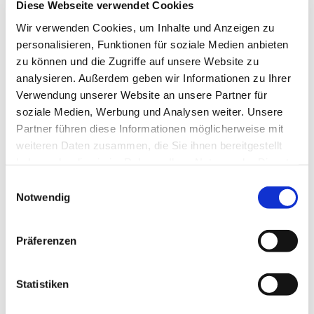
Diese Webseite verwendet Cookies
Dachgeschoss
Dämmung
Wir verwenden Cookies, um Inhalte und Anzeigen zu
Einblasdämmung
Einfamilienhaus
Fabrikhalle
Fassaden
Fassaden,
personalisieren, Funktionen für soziale Medien anbieten
Architekten
Fassaden, Metall
Fassaden,
zu können und die Zugriffe auf unsere Website zu
Schiefer
Flachdach
Gastronomie
analysieren. Außerdem geben wir Informationen zu Ihrer
Gemeindezentrum
Holzbau
Kapelle
Verwendung unserer Website an unsere Partner für
Kindergarten
Kupferdach
soziale Medien, Werbung und Analysen weiter. Unsere
Mehrfamilienhaus
Metalldach
OKAL-Haus
Partner führen diese Informationen möglicherweise mit
Photovoltaik
Sanierung
Schieferdach
weiteren Daten zusammen, die Sie ihnen bereitgestellt
Schneeschutz
Schwimmhalle
Solaranlage
haben oder die sie im Rahmen Ihrer Nutzung der Dienste
Solarthermie
Steildach
Thermografie
gesammelt haben.
Werkstatt
Wohnanlage
Einwilligungsauswahl
Notwendig
Projektliste "Flachdach"
Präferenzen
Schwimmhalle
Neunkirchen-Seelscheid
(2004)
Statistiken
Projektseite
Dachbegrünung Firma