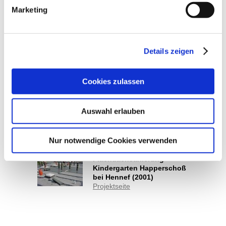
Arnolds, Neunkirchen-
Marketing
Seelscheid
Projektseite
Flachdachsanierung
Hennef (2011)
Details zeigen
Projektseite
Flachdach-
Cookies zulassen
Zusatzdämmung Siegburg
(2011)
Projektseite
Auswahl erlauben
Flachdachsanierung Areal,
Köln (2001)
Projektseite
Nur notwendige Cookies verwenden
Flachdachsanierung
Kindergarten Happerschoß
bei Hennef (2001)
Projektseite