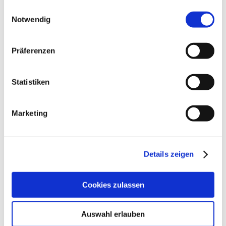
gesammelt haben.
Einwilligungsauswahl
Notwendig
Präferenzen
Statistiken
Zur Projektliste
Marketing
Projektbeschreibung
— Text folgt —
Schlagwörter zu diesem Projekt:
Details zeigen
Alle
,
Dämmung
,
Flachdach
,
Sanierung
Cookies zulassen
Auswahl erlauben