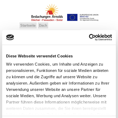
Startseite
Dach
Dachbegrünung, Balkone, Terrassen
Solarsysteme
Dämmung, Fassaden
Über uns
Kontakt
Diese Webseite verwendet Cookies
Referenzen
Kundenstimmen
Team
Ausbildung
Geschichte
Wir verwenden Cookies, um Inhalte und Anzeigen zu
personalisieren, Funktionen für soziale Medien anbieten
zu können und die Zugriffe auf unsere Website zu
analysieren. Außerdem geben wir Informationen zu Ihrer
Flachdach-Zusatzdämmung
Verwendung unserer Website an unsere Partner für
Siegburg (2011)
soziale Medien, Werbung und Analysen weiter. Unsere
Partner führen diese Informationen möglicherweise mit
weiteren Daten zusammen, die Sie ihnen bereitgestellt
haben oder die sie im Rahmen Ihrer Nutzung der Dienste