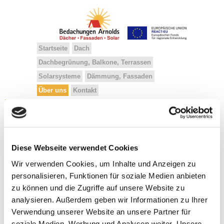
Startseite
Dach
Dachbegrünung, Balkone, Terrassen
Solarsysteme
Dämmung, Fassaden
Über uns
Kontakt
Referenzen
Kundenstimmen
Team
Ausbildung
Geschichte
Diese Webseite verwendet Cookies
Referenzen: Ausgewählte Projekte
Wir verwenden Cookies, um Inhalte und Anzeigen zu
unserer Firma
personalisieren, Funktionen für soziale Medien anbieten
zu können und die Zugriffe auf unsere Website zu
Liste filtern nach ...
analysieren. Außerdem geben wir Informationen zu Ihrer
Alle
Balkon
Blitzschutz
Bürogebäude
Verwendung unserer Website an unsere Partner für
Carport
Dachbegrünung
Dachfenster
soziale Medien, Werbung und Analysen weiter. Unsere