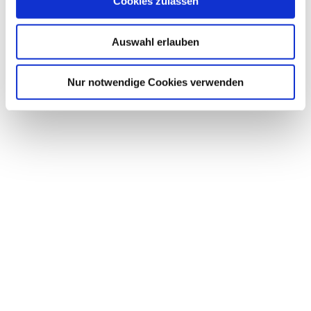
Cookies zulassen
Dach Einfamilienhaus
(2011)
Projektseite
Auswahl erlauben
Nur notwendige Cookies verwenden
Bedachungen Arnolds GmbH
Zur Hofstatt 3 | 53819 Neunkirchen-Seelscheid
Tel. 02247/2462 | E-Mail:
arnolds@bedachungen-arnolds.de
Drucken
|
Weiterempfehlen
|
Digitale Visitenkarte (VCF)