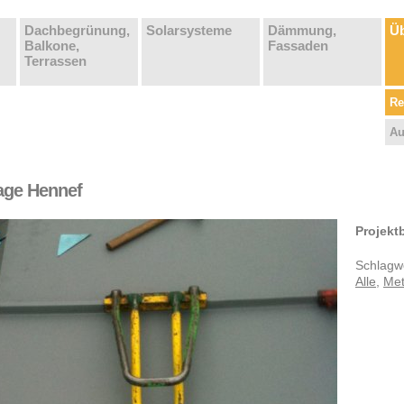
Dachbegrünung,
Solarsysteme
Dämmung,
Üb
Balkone,
Fassaden
Terrassen
Re
Au
age Hennef
Projekt
Schlagwö
Alle
,
Met