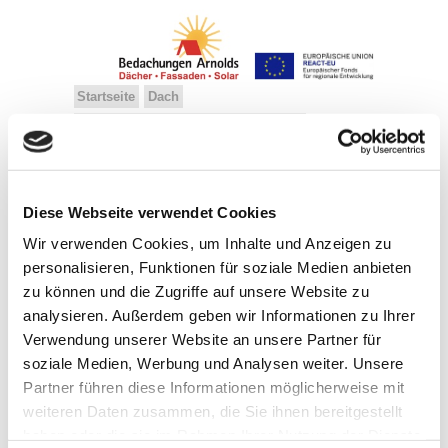
Startseite
Dach
Dachbegrünung, Balkone, Terrassen
Solarsysteme
Dämmung, Fassaden
Über uns
Kontakt
Diese Webseite verwendet Cookies
Referenzen
Kundenstimmen
Team
Ausbildung
Geschichte
Wir verwenden Cookies, um Inhalte und Anzeigen zu
personalisieren, Funktionen für soziale Medien anbieten
zu können und die Zugriffe auf unsere Website zu
analysieren. Außerdem geben wir Informationen zu Ihrer
Zinkdach Schule Herchen (2000)
Verwendung unserer Website an unsere Partner für
soziale Medien, Werbung und Analysen weiter. Unsere
Partner führen diese Informationen möglicherweise mit
weiteren Daten zusammen, die Sie ihnen bereitgestellt
haben oder die sie im Rahmen Ihrer Nutzung der Dienste