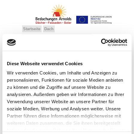
Startseite
Dach
Dachbegrünung, Balkone, Terrassen
Solarsysteme
Dämmung, Fassaden
Über uns
Kontakt
Diese Webseite verwendet Cookies
Referenzen
Kundenstimmen
Team
Ausbildung
Geschichte
Wir verwenden Cookies, um Inhalte und Anzeigen zu
personalisieren, Funktionen für soziale Medien anbieten
zu können und die Zugriffe auf unsere Website zu
analysieren. Außerdem geben wir Informationen zu Ihrer
Kupfereindeckung Wohnhaus in
Verwendung unserer Website an unsere Partner für
Much
soziale Medien, Werbung und Analysen weiter. Unsere
Partner führen diese Informationen möglicherweise mit
weiteren Daten zusammen, die Sie ihnen bereitgestellt
haben oder die sie im Rahmen Ihrer Nutzung der Dienste