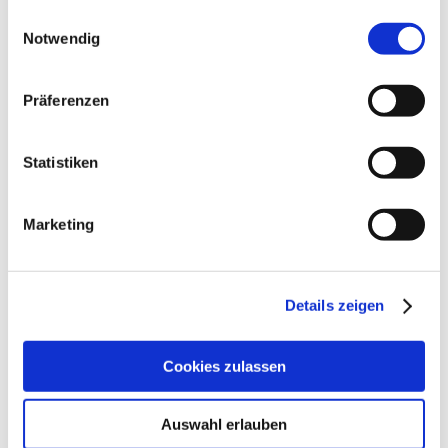
gesammelt haben.
Einwilligungsauswahl
Notwendig
Präferenzen
Statistiken
Zur Projektliste
Marketing
Projektbeschreibung
Wohnhaus mit Kupfereindeckung,
Winkelstehfalztechnik und einer extensiven
Dachbegrünung, Much
Details zeigen
Schlagwörter zu diesem Projekt:
Alle
,
Einfamilienhaus
,
Kupferdach
,
Metalldach
Cookies zulassen
Auswahl erlauben